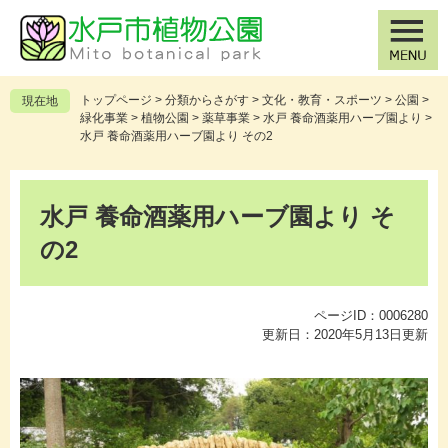
ペ
メ
ー
ニ
ジ
ュ
の
ー
先
を
トップページ
>
分類からさがす
>
文化・教育・スポーツ
>
公園
>
現在地
頭
飛
緑化事業
>
植物公園
>
薬草事業
>
水戸 養命酒薬用ハーブ園より
>
で
ば
水戸 養命酒薬用ハーブ園より その2
す
し
。
て
本
本
文
水戸 養命酒薬用ハーブ園より そ
文
へ
の2
ページID：0006280
更新日：2020年5月13日更新