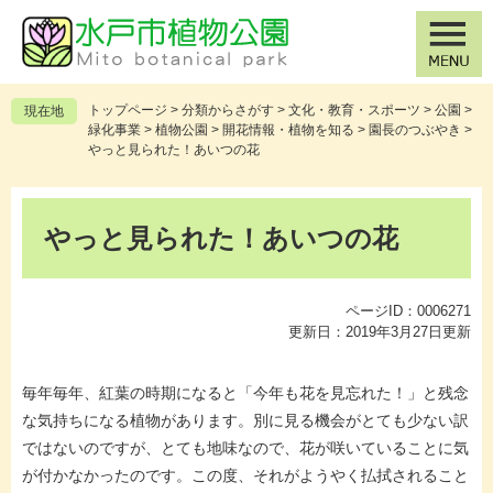
ペ
メ
ー
ニ
ジ
ュ
の
ー
先
を
トップページ
>
分類からさがす
>
文化・教育・スポーツ
>
公園
>
現在地
頭
飛
緑化事業
>
植物公園
>
開花情報・植物を知る
>
園長のつぶやき
>
で
ば
やっと見られた！あいつの花
す
し
。
て
本
本
文
やっと見られた！あいつの花
文
へ
ページID：0006271
更新日：2019年3月27日更新
毎年毎年、紅葉の時期になると「今年も花を見忘れた！」と残念
な気持ちになる植物があります。別に見る機会がとても少ない訳
ではないのですが、とても地味なので、花が咲いていることに気
が付かなかったのです。この度、それがようやく払拭されること