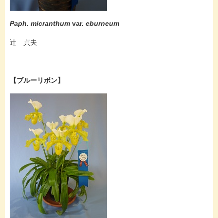
Paph. micranthum
var.
eburneum
辻 貞夫
【ブルーリボン】