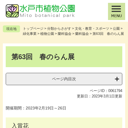
ペ
メ
ー
ニ
ジ
ュ
の
ー
先
を
トップページ
>
分類からさがす
>
文化・教育・スポーツ
>
公園
>
現在地
頭
飛
緑化事業
>
植物公園
>
蘭科協会
>
蘭科協会
>
第63回 春のらん展
で
ば
す
し
本
。
て
文
第63回 春のらん展
本
文
へ
ページ内目次
ページID：0061794
更新日：2023年3月1日更新
開催期間：2023年2月19日～26日
入賞花