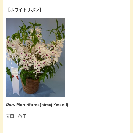
【ホワイトリボン】
Den.
Moniriforne(himeji×menil)
宮田 教子