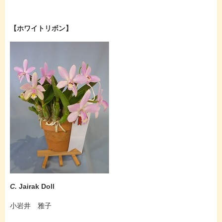
【ホワイトリボン】
C.
Jairak Doll
小岩井 雅子