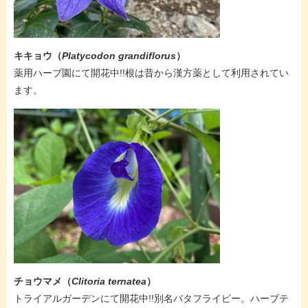
キキョウ（
Platycodon grandiflorus
）
​薬用ハーブ園にて開花中!!根は昔から漢方薬として利用されてい
ます。
チョウマメ（
Clitoria ternatea
）
​​トライアルガーデンにて開花中!!別名バタフライピー。ハーブテ