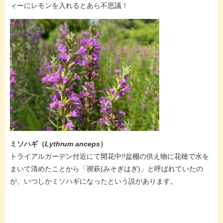
ィーにレモンを入れるとあら不思議！
ミソハギ（
Lythrum anceps
）
​トライアルガーデン付近にて開花中!!盆棚の供え物に花穂で水を
まいて清めたことから「禊萩(みそぎはぎ)」と呼ばれていたの
が、いつしかミソハギになったという説があります。