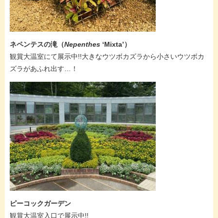
ネペンテスの滝（
Nepenthes
‘Mixta’
）
観賞大温室にて展示中!!大きなウツボカズラから小さいウツボカ
ズラがあふれ出す…！
ピーコックガーデン
観賞大温室入口で展示中!!