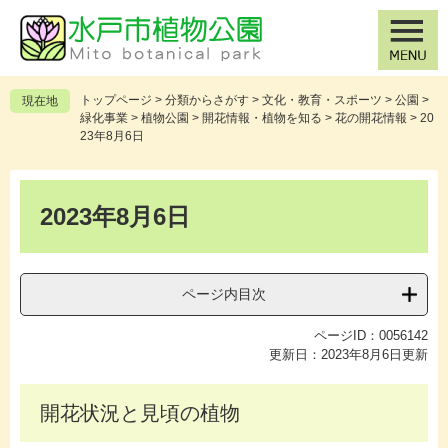
ペ
メ
ー
ニ
ジ
ュ
の
ー
先
を
トップページ
>
分類からさがす
>
文化・教育・スポーツ
>
公園
>
現在地
頭
飛
緑化事業
>
植物公園
>
開花情報・植物を知る
>
花の開花情報
>
20
で
ば
23年8月6日
す
し
。
て
本
本
文
2023年8月6日
文
へ
ページ内目次
ページID：0056142
更新日：2023年8月6日更新
開花状況と見頃の植物