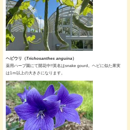
ヘビウリ（
Trichosanthes anguina
）
薬用ハーブ園にて開花中!!英名はsnake gourd。ヘビに似た果実
は1ｍ以上の大きさになります。