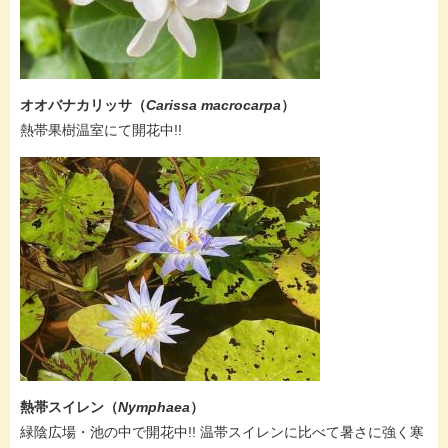
オオバナカリッサ​（
Carissa macrocarpa
）
​熱帯果樹温室にて開花中!!
熱帯スイレン（
Nymphaea
）
緑陰広場・池の中で開花中!! 温帯スイレンに比べて暑さに強く寒