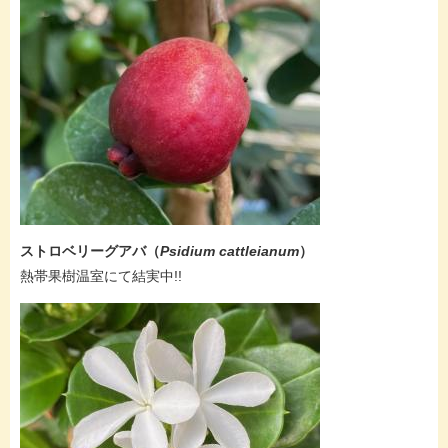
ストロベリーグアバ（
Psidium cattleianum
）
​熱帯果樹温室にて結実中!!