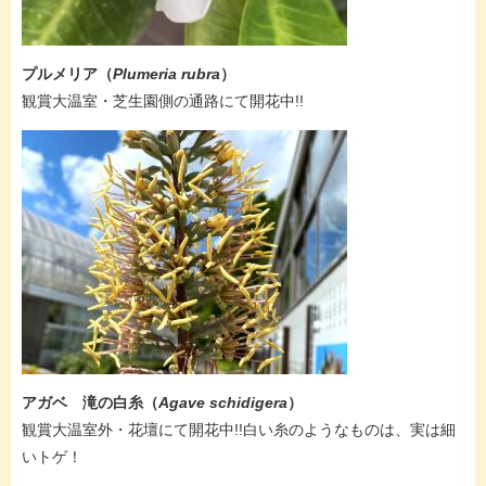
プルメリア（
Plumeria rubra
）
観賞大温室・芝生園側の通路にて開花中!!​
アガベ 滝の白糸（
Agave schidigera
）
観賞大温室外・花壇にて開花中!!白い糸のようなものは、実は細
いトゲ！