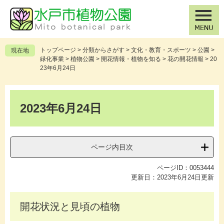
ペ
メ
ー
ニ
ジ
ュ
の
ー
先
を
トップページ
>
分類からさがす
>
文化・教育・スポーツ
>
公園
>
現在地
頭
飛
緑化事業
>
植物公園
>
開花情報・植物を知る
>
花の開花情報
>
20
で
ば
23年6月24日
す
し
。
て
本
本
文
2023年6月24日
文
へ
ページ内目次
ページID：0053444
更新日：2023年6月24日更新
開花状況と見頃の植物