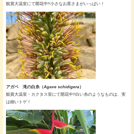
観賞大温室にて開花中!!​小さなお星さまがいっぱい！
アガベ 滝の白糸（
Agave schidigera
）
観賞大温室・カクタス室にて開花中!!白い糸のようなものは、実
は細いトゲ！