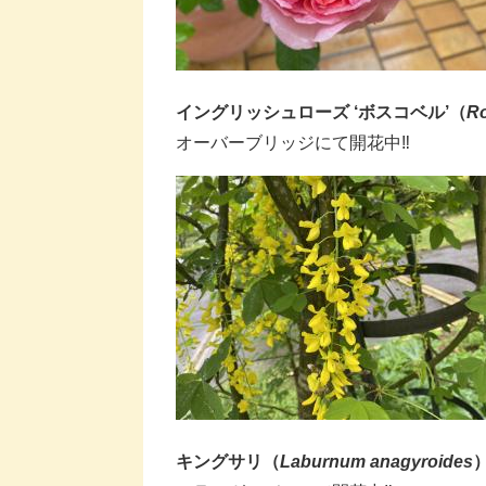
イングリッシュローズ ‘ボスコベル
’（
R
オーバーブリッジにて開花中‼
キングサリ（
Laburnum anagyroides