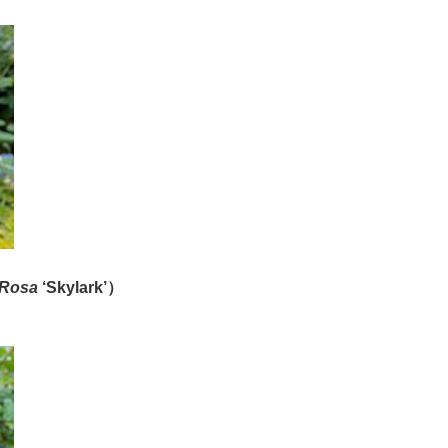
Rosa
‘Skylark’
）