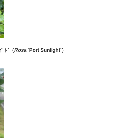
イト
’（
Rosa
‘Port Sunlight
’
）