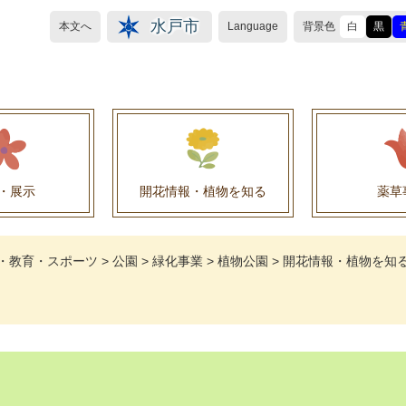
水戸市
本文へ
Language
背景色
白
黒
・展示
開花情報・植物を知る
薬草
植物目録（救民妙薬の薬草）
植物目録（その他の薬草）
養命酒製造株式会社との薬草を活用した官民協働事
薬草を活用した官民協働事業について
水戸養命酒薬用ハーブ園より
・教育・スポーツ
>
公園
>
緑化事業
>
植物公園
>
開花情報・植物を知