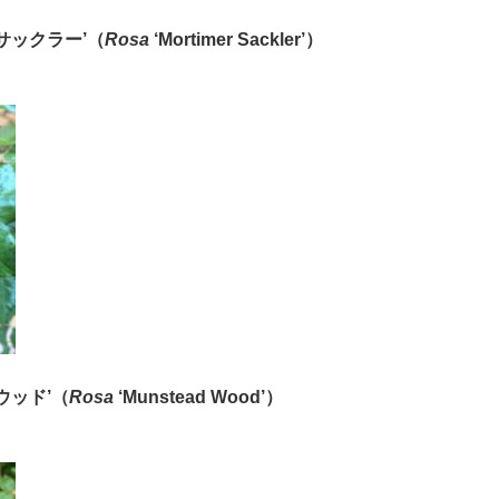
サックラー
’（
Rosa
‘Mortimer Sackler
’
）
ウッド
’（
Rosa
‘Munstead Wood​​’
）