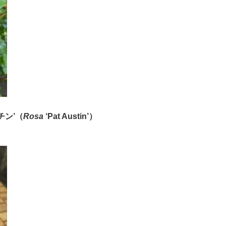
チン
’（
Rosa
‘Pat Austin
’
）