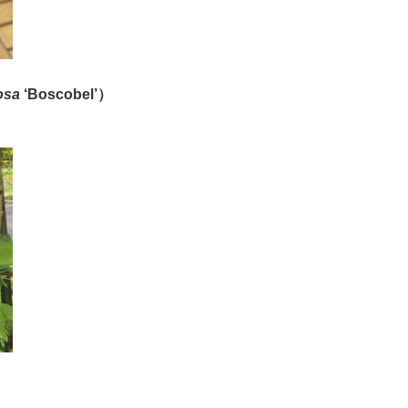
osa
‘Boscobel​​’
）
）