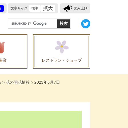
拡大
青
文字サイズ
標準
読み上げ
G
o
o
g
l
e
事業
レストラン・ショップ
カ
ス
業に関する協定
タ
る
>
花の開花情報
>
2023年5月7日
ム
検
索