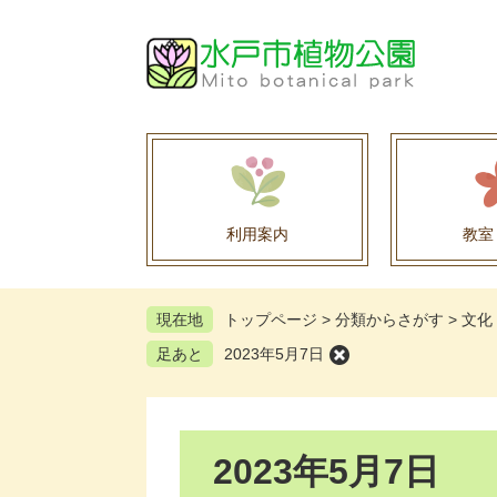
ペ
メ
ー
ニ
ジ
ュ
の
ー
先
を
頭
飛
で
ば
す
し
。
て
利用案内
教室
本
文
へ
現在地
トップページ
>
分類からさがす
>
文化
足あと
2023年5月7日
本
2023年5月7日
文