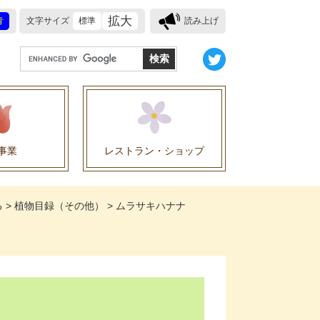
拡大
青
文字サイズ
標準
読み上げ
G
o
o
g
l
e
事業
レストラン・ショップ
カ
ス
業に関する協定
タ
る
>
植物目録（その他）
>
ムラサキハナナ
ム
検
索