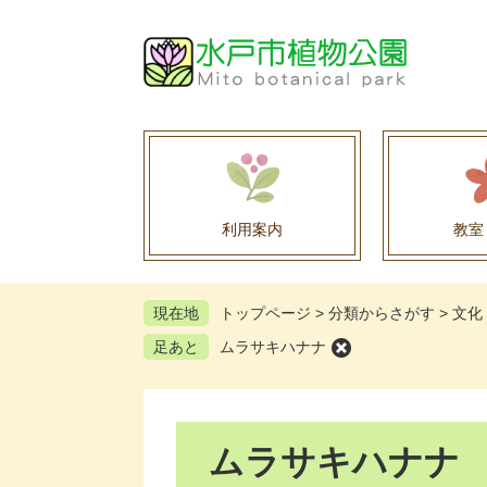
ペ
メ
ー
ニ
ジ
ュ
の
ー
先
を
頭
飛
で
ば
す
し
。
て
利用案内
教室
本
文
へ
現在地
トップページ
>
分類からさがす
>
文化
足あと
ムラサキハナナ
本
ムラサキハナナ
文