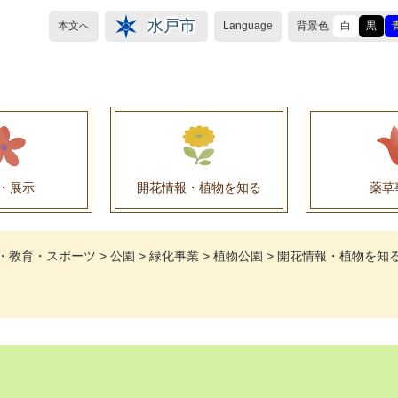
水戸市
本文へ
Language
背景色
白
黒
・展示
開花情報・植物を知る
薬草
植物目録（救民妙薬の薬草）
植物目録（その他の薬草）
養命酒製造株式会社との薬草を活用した官民協働事
薬草を活用した官民協働事業について
水戸養命酒薬用ハーブ園より
・教育・スポーツ
>
公園
>
緑化事業
>
植物公園
>
開花情報・植物を知