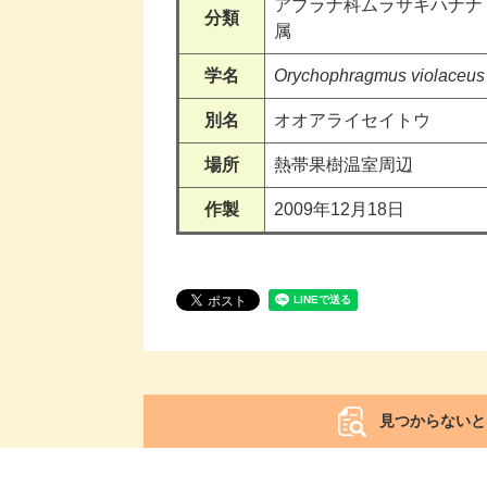
アブラナ科ムラサキハナナ
分類
属
学名
Orychophragmus violaceus
別名
オオアライセイトウ
場所
熱帯果樹温室周辺
作製
2009年12月18日
見つからないと