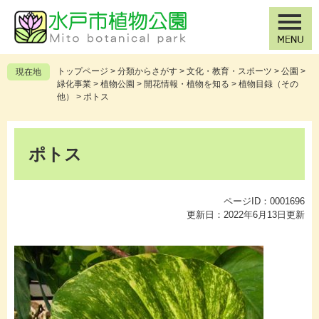
ペ
メ
ー
ニ
ジ
ュ
の
ー
先
を
トップページ
>
分類からさがす
>
文化・教育・スポーツ
>
公園
>
現在地
頭
飛
緑化事業
>
植物公園
>
開花情報・植物を知る
>
植物目録（その
で
ば
他）
>
ポトス
す
し
。
て
本
本
文
ポトス
文
へ
ページID：0001696
更新日：2022年6月13日更新