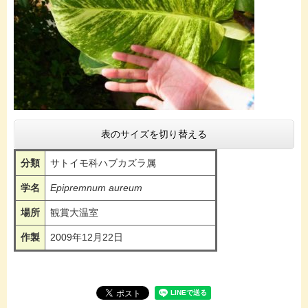
表のサイズを切り替える
分類
サトイモ科ハブカズラ属
学名
Epipremnum aureum
場所
観賞大温室
作製
2009年12月22日