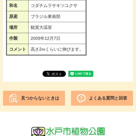
和名
コダチムラサキツユクサ
原産
ブラジル東南部
場所
観賞大温室
作製
2009年12月7日
コメント
高さ2mくらいに伸びます。
見つからないときは
よくある質問と回答