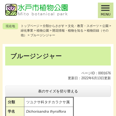
ペ
メ
ー
ニ
ジ
ュ
の
ー
先
を
トップページ
>
分類からさがす
>
文化・教育・スポーツ
>
公園
>
現在地
頭
飛
緑化事業
>
植物公園
>
開花情報・植物を知る
>
植物目録（その
で
ば
他）
>
ブルージンジャー
す
し
。
て
本
本
文
ブルージンジャー
文
へ
ページID：0001676
更新日：2022年6月13日更新
表のサイズを切り替える
分類
ツユクサ科タチカラクサ属
学名
Dichorisandra thyrsiflora