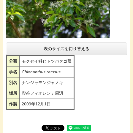
表のサイズを切り替える
分類
モクセイ科ヒトツバタゴ属
学名
Chionanthus retusus
別名
ナンジャモンジャノキ
場所
喫茶フィオレンテ周辺
作製
2009年12月1日