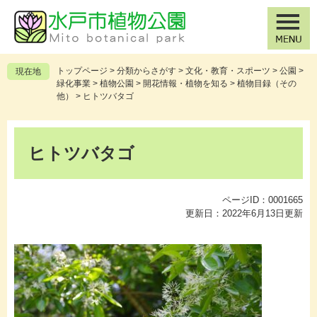
ペ
メ
ー
ニ
ジ
ュ
の
ー
先
を
トップページ
>
分類からさがす
>
文化・教育・スポーツ
>
公園
>
現在地
頭
飛
緑化事業
>
植物公園
>
開花情報・植物を知る
>
植物目録（その
で
ば
他）
>
ヒトツバタゴ
す
し
。
て
本
本
文
ヒトツバタゴ
文
へ
ページID：0001665
更新日：2022年6月13日更新