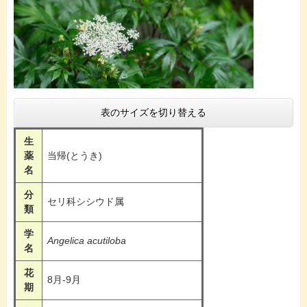
表のサイズを切り替える
生
薬
当帰(とうき)
名
分
セリ科シシウド属
類
学
Angelica acutiloba
名
花
8月-9月
期