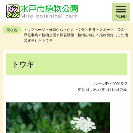
ペ
メ
ー
ニ
ジ
ュ
の
ー
先
を
トップページ
>
分類からさがす
>
文化・教育・スポーツ
>
公園
>
現在地
頭
飛
緑化事業
>
植物公園
>
開花情報・植物を知る
>
植物目録（その他
で
ば
の薬草）
>
トウキ
す
し
。
て
本
本
文
トウキ
文
へ
ページID：0001612
更新日：2022年6月13日更新