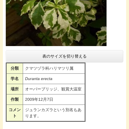
表のサイズを切り替える
分類
クマツヅラ科ハリマツリ属
学名
Duranta erecta
場所
オーバーブリッジ、観賞大温室
作製
2009年12月7日
コメン
ジュランカズラという別名もあ
ト
ります。