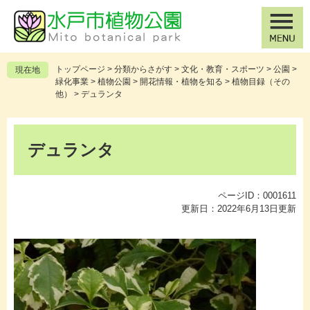
ペ
メ
ー
ニ
ジ
ュ
の
ー
先
を
トップページ
>
分類からさがす
>
文化・教育・スポーツ
>
公園
>
現在地
頭
飛
緑化事業
>
植物公園
>
開花情報・植物を知る
>
植物目録（その
で
ば
他）
>
デュランタ
す
し
。
て
本
本
文
デュランタ
文
へ
ページID：0001611
更新日：2022年6月13日更新