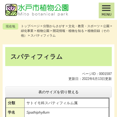
ペ
メ
ー
ニ
ジ
ュ
の
ー
先
を
トップページ
>
分類からさがす
>
文化・教育・スポーツ
>
公園
>
現在地
頭
飛
緑化事業
>
植物公園
>
開花情報・植物を知る
>
植物目録（その
で
ば
他）
>
スパティフィラム
す
し
。
て
本
本
文
スパティフィラム
文
へ
ページID：0001597
更新日：2022年6月13日更新
表のサイズを切り替える
分類
サトイモ科スパティフィルム属
学名
Spathiphyllum