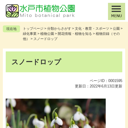
ペ
メ
ー
ニ
ジ
ュ
の
ー
先
を
トップページ
>
分類からさがす
>
文化・教育・スポーツ
>
公園
>
現在地
頭
飛
緑化事業
>
植物公園
>
開花情報・植物を知る
>
植物目録（その
で
ば
他）
>
スノードロップ
す
し
。
て
本
本
文
スノードロップ
文
へ
ページID：0001595
更新日：2022年6月13日更新