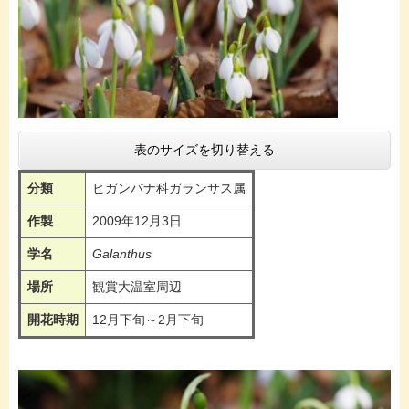
表のサイズを切り替える
分類
ヒガンバナ科ガランサス属
作製
2009年12月3日
学名
Galanthus
場所
観賞大温室周辺
開花時期
12月下旬～2月下旬