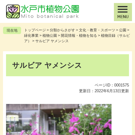
ペ
メ
ー
ニ
ジ
ュ
の
ー
先
を
トップページ
>
分類からさがす
>
文化・教育・スポーツ
>
公園
>
現在地
頭
飛
緑化事業
>
植物公園
>
開花情報・植物を知る
>
植物目録（サルビ
で
ば
ア）
>
サルビア ヤメンシス
す
し
。
て
本
本
文
サルビア ヤメンシス
文
へ
ページID：0001575
更新日：2022年6月13日更新