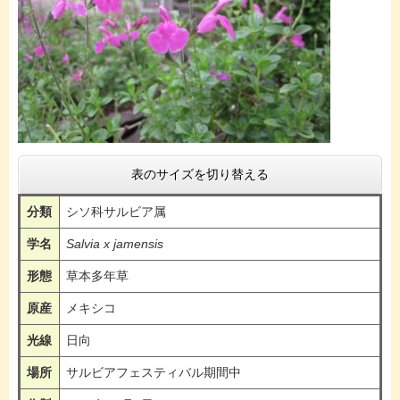
表のサイズを切り替える
分類
シソ科サルビア属
学名
Salvia x jamensis
形態
草本多年草
原産
メキシコ
光線
日向
場所
サルビアフェスティバル期間中