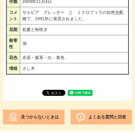
作製
2009年11月4日
コメ
サルビア グレッギー と ミクロフィラの自然交配
ント
種で、1991年に発見されました。
花期
初夏と秋咲き
耐寒
強
性
花色
赤系・紫系・白・黄色
増殖
さし木
見つからないときは
よくある質問と回答