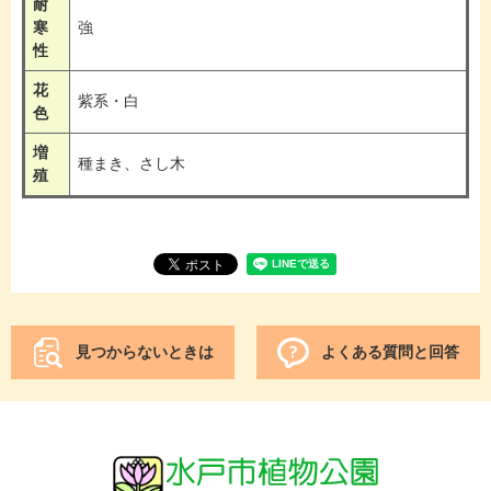
耐
寒
強
性
花
紫系・白
色
増
種まき、さし木
殖
見つからないときは
よくある質問と回答