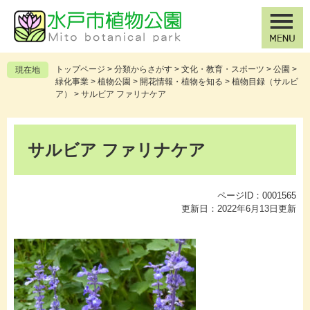
ペ
メ
ー
ニ
ジ
ュ
の
ー
先
を
トップページ
>
分類からさがす
>
文化・教育・スポーツ
>
公園
>
現在地
頭
飛
緑化事業
>
植物公園
>
開花情報・植物を知る
>
植物目録（サルビ
で
ば
ア）
>
サルビア ファリナケア
す
し
。
て
本
本
文
サルビア ファリナケア
文
へ
ページID：0001565
更新日：2022年6月13日更新