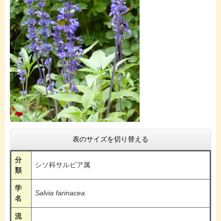
表のサイズを切り替える
分
シソ科サルビア属
類
学
Salvia farinacea
名
流