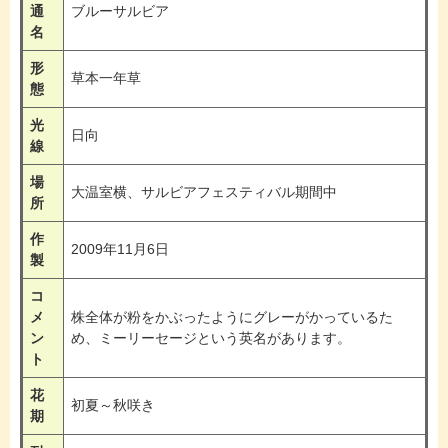
通
ブルーサルビア
名
形
草本一年草
態
光
日向
線
場
大温室横、サルビアフェスティバル期間中
所
作
2009年11月6日
製
コ
メ
株全体が粉をかぶったようにグレーがかっているた
ン
め、ミーリーセージという英名があります。
ト
花
初夏～秋咲き
期