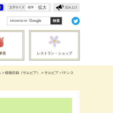
拡大
青
文字サイズ
標準
読み上げ
G
o
o
g
l
e
事業
レストラン・ショップ
カ
ス
業に関する協定
タ
る
>
植物目録（サルビア）
>
サルビア パテンス
ム
検
索