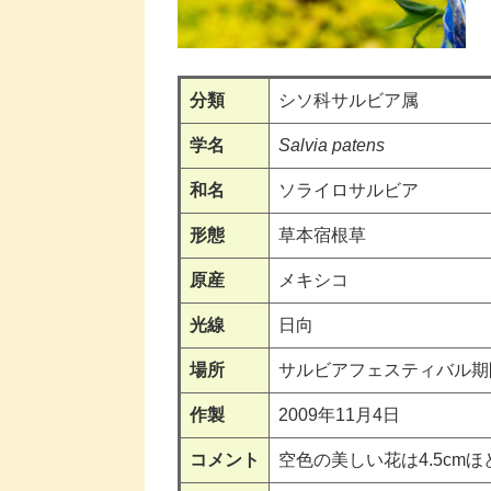
分類
シソ科サルビア属
学名
Salvia patens
和名
ソライロサルビア
形態
草本宿根草
原産
メキシコ
光線
日向
場所
サルビアフェスティバル期
作製
2009年11月4日
コメント
空色の美しい花は4.5c