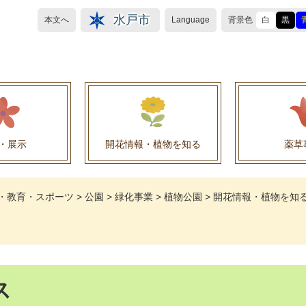
水戸市
本文へ
Language
背景色
白
黒
・展示
開花情報・植物を知る
薬草
植物目録（救民妙薬の薬草）
植物目録（その他の薬草）
養命酒製造株式会社との薬草を活用した官民協働事
薬草を活用した官民協働事業について
水戸養命酒薬用ハーブ園より
・教育・スポーツ
>
公園
>
緑化事業
>
植物公園
>
開花情報・植物を知
ス