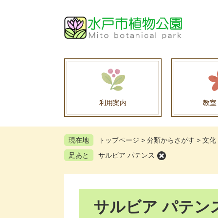
ペ
メ
ー
ニ
ジ
ュ
の
ー
先
を
頭
飛
で
ば
す
し
。
て
利用案内
教室
本
文
へ
現在地
トップページ
>
分類からさがす
>
文化
足あと
サルビア パテンス
本
サルビア パテン
文