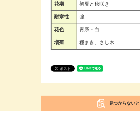
花期
初夏と秋咲き
耐寒性
強
花色
青系・白
増殖
種まき、さし木
見つからないと