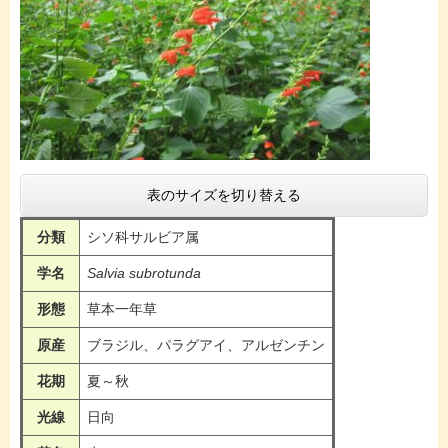
表のサイズを切り替える
分類
シソ科サルビア属
学名
Salvia subrotunda
形態
草本一年草
原産
ブラジル、パラグアイ、アルゼンチン
花期
夏～秋
光線
日向