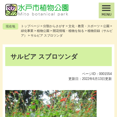
ペ
メ
ー
ニ
ジ
ュ
の
ー
先
を
トップページ
>
分類からさがす
>
文化・教育・スポーツ
>
公園
>
現在地
頭
飛
緑化事業
>
植物公園
>
開花情報・植物を知る
>
植物目録（サルビ
で
ば
ア）
>
サルビア スブロツンダ
す
し
。
て
本
本
文
サルビア スブロツンダ
文
へ
ページID：0001554
更新日：2022年6月13日更新