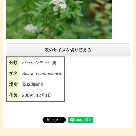
表のサイズを切り替える
分類
バラ科シモツケ属
学名
Spiraea cantoniensis
場所
薬草園周辺
作製
2009年12月1日