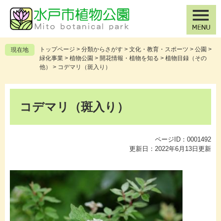
ペ
メ
ー
ニ
ジ
ュ
の
ー
先
を
トップページ
>
分類からさがす
>
文化・教育・スポーツ
>
公園
>
現在地
頭
飛
緑化事業
>
植物公園
>
開花情報・植物を知る
>
植物目録（その
で
ば
他）
>
コデマリ（斑入り）
す
し
。
て
本
本
文
コデマリ（斑入り）
文
へ
ページID：0001492
更新日：2022年6月13日更新