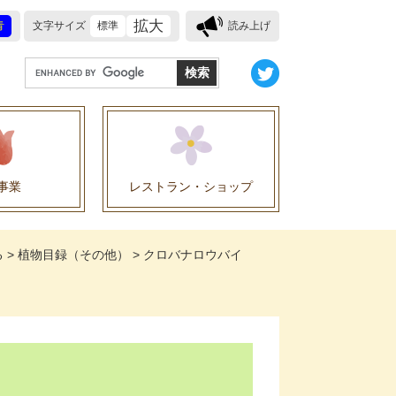
拡大
青
文字サイズ
標準
読み上げ
G
o
o
g
l
e
事業
レストラン・ショップ
カ
ス
業に関する協定
タ
る
>
植物目録（その他）
>
クロバナロウバイ
ム
検
索