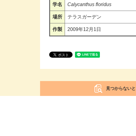
学名
Calycanthus floridus
場所
テラスガーデン
作製
2009年12月1日
見つからないと