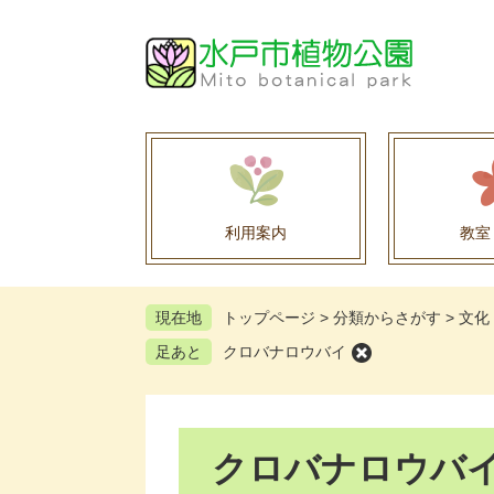
ペ
メ
ー
ニ
ジ
ュ
の
ー
先
を
頭
飛
で
ば
す
し
。
て
利用案内
教室
本
文
へ
現在地
トップページ
>
分類からさがす
>
文化
足あと
クロバナロウバイ
本
クロバナロウバ
文