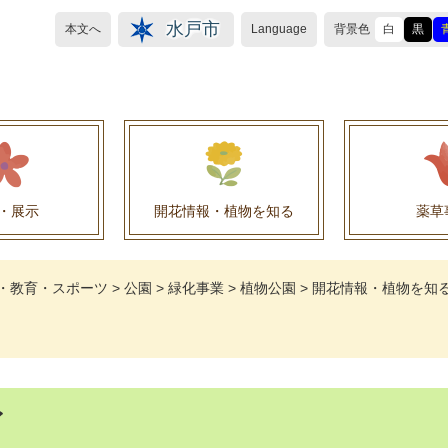
水戸市
本文へ
Language
背景色
白
黒
・展示
開花情報・植物を知る
薬草
植物目録（救民妙薬の薬草）
植物目録（その他の薬草）
養命酒製造株式会社との薬草を活用した官民協働事
薬草を活用した官民協働事業について
水戸養命酒薬用ハーブ園より
・教育・スポーツ
>
公園
>
緑化事業
>
植物公園
>
開花情報・植物を知
イ