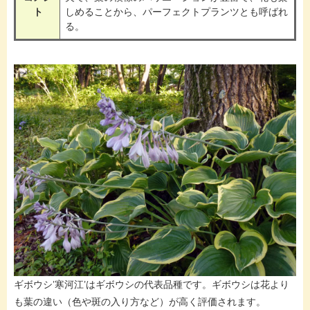
ト
しめることから、パーフェクトプランツとも呼ばれ
る。
ギボウシ’寒河江’はギボウシの代表品種です。ギボウシは花より
も葉の違い（色や斑の入り方など）が高く評価されます。