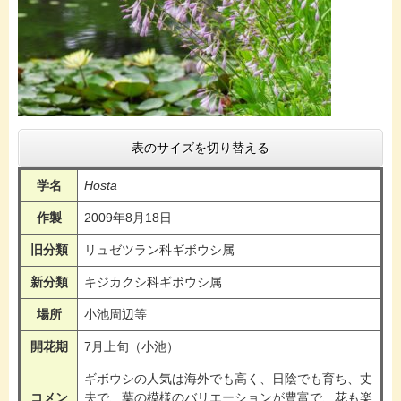
表のサイズを切り替える
学名
Hosta
作製
2009年8月18日
旧分類
リュゼツラン科ギボウシ属
新分類
キジカクシ科ギボウシ属
場所
小池周辺等
開花期
7月上旬（小池）
ギボウシの人気は海外でも高く、日陰でも育ち、丈
コメン
夫で、葉の模様のバリエーションが豊富で、花も楽