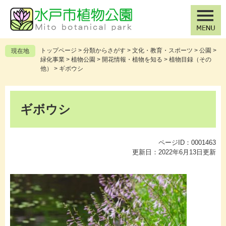
ペ
メ
ー
ニ
ジ
ュ
の
ー
先
を
トップページ
>
分類からさがす
>
文化・教育・スポーツ
>
公園
>
現在地
頭
飛
緑化事業
>
植物公園
>
開花情報・植物を知る
>
植物目録（その
で
ば
他）
>
ギボウシ
す
し
。
て
本
本
文
ギボウシ
文
へ
ページID：0001463
更新日：2022年6月13日更新