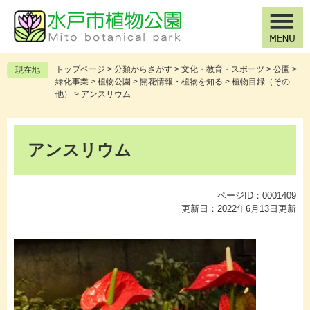
ペ
メ
ー
ニ
ジ
ュ
の
ー
先
を
トップページ
>
分類からさがす
>
文化・教育・スポーツ
>
公園
>
現在地
頭
飛
緑化事業
>
植物公園
>
開花情報・植物を知る
>
植物目録（その
で
ば
他）
>
アンスリウム
す
し
。
て
本
本
文
アンスリウム
文
へ
ページID：0001409
更新日：2022年6月13日更新