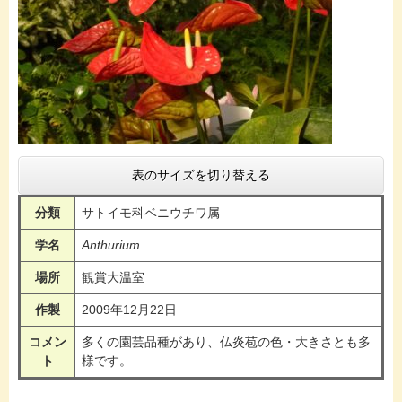
表のサイズを切り替える
分類
サトイモ科ベニウチワ属
学名
Anthurium
場所
観賞大温室
作製
2009年12月22日
コメン
多くの園芸品種があり、仏炎苞の色・大きさとも多
ト
様です。