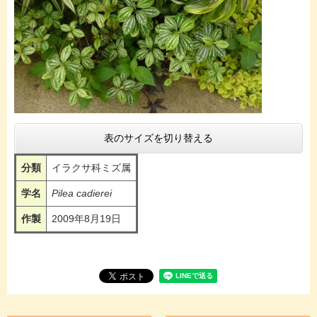
表のサイズを切り替える
分類
イラクサ科ミズ属
学名
Pilea cadierei
作製
2009年8月19日