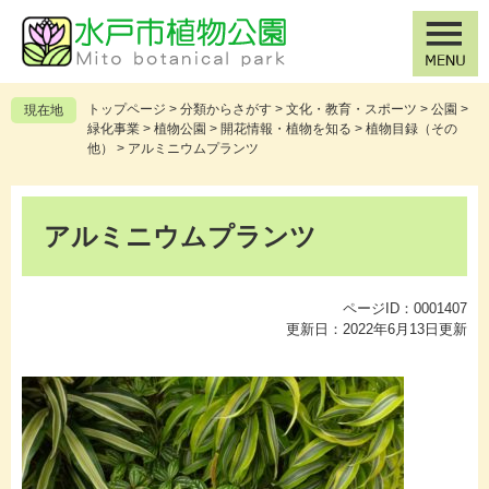
ペ
メ
ー
ニ
ジ
ュ
の
ー
先
を
トップページ
>
分類からさがす
>
文化・教育・スポーツ
>
公園
>
現在地
頭
飛
緑化事業
>
植物公園
>
開花情報・植物を知る
>
植物目録（その
で
ば
他）
>
アルミニウムプランツ
す
し
。
て
本
本
文
アルミニウムプランツ
文
へ
ページID：0001407
更新日：2022年6月13日更新