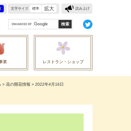
拡大
青
文字サイズ
標準
読み上げ
G
o
o
g
l
e
事業
レストラン・ショップ
カ
ス
業に関する協定
タ
る
>
花の開花情報
>
2022年4月16日
ム
検
索