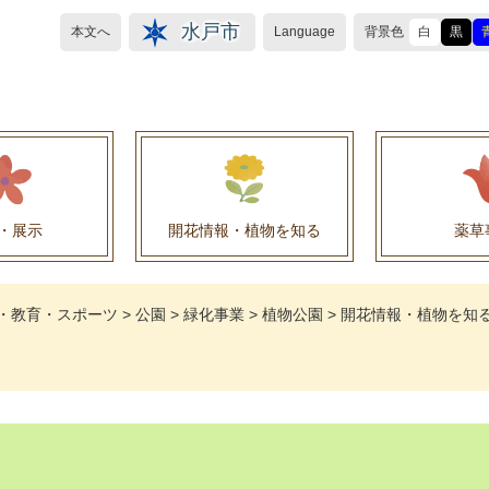
水戸市
本文へ
Language
背景色
白
黒
・展示
開花情報・植物を知る
薬草
植物目録（救民妙薬の薬草）
植物目録（その他の薬草）
養命酒製造株式会社との薬草を活用した官民協働事
薬草を活用した官民協働事業について
水戸養命酒薬用ハーブ園より
・教育・スポーツ
>
公園
>
緑化事業
>
植物公園
>
開花情報・植物を知