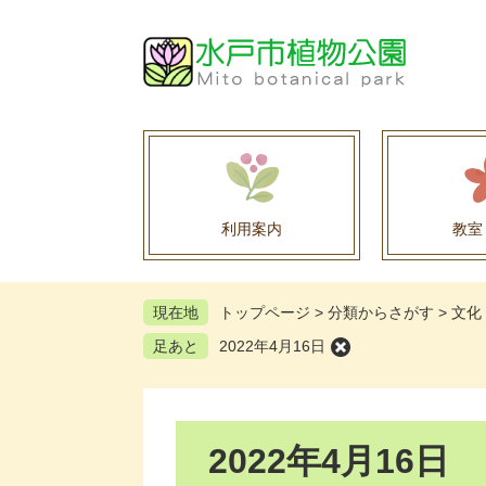
ペ
メ
ー
ニ
ジ
ュ
の
ー
先
を
頭
飛
で
ば
す
し
。
て
利用案内
教室
本
文
へ
現在地
トップページ
>
分類からさがす
>
文化
足あと
2022年4月16日
本
2022年4月16日
文