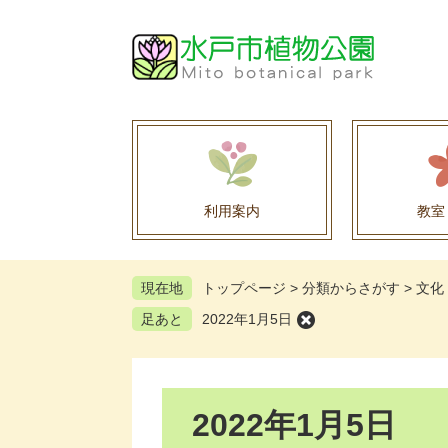
ペ
メ
ー
ニ
ジ
ュ
の
ー
先
を
頭
飛
で
ば
す
し
。
て
利用案内
教室
本
文
へ
現在地
トップページ
>
分類からさがす
>
文化
足あと
2022年1月5日
本
2022年1月5日
文