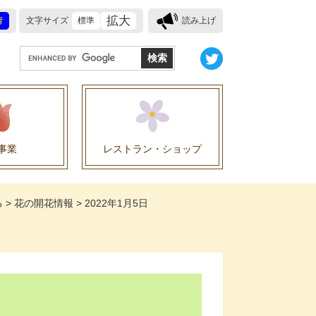
拡大
青
文字サイズ
標準
読み上げ
G
o
o
g
l
e
事業
レストラン・ショップ
カ
ス
業に関する協定
タ
る
>
花の開花情報
>
2022年1月5日
ム
検
索