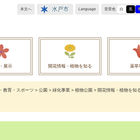
水戸市
本文へ
Language
背景色
白
黒
・展示
開花情報・植物を知る
薬草
植物目録（救民妙薬の薬草）
植物目録（その他の薬草）
養命酒製造株式会社との薬草を活用した官民協働事
薬草を活用した官民協働事業について
水戸養命酒薬用ハーブ園より
・教育・スポーツ
>
公園
>
緑化事業
>
植物公園
>
開花情報・植物を知