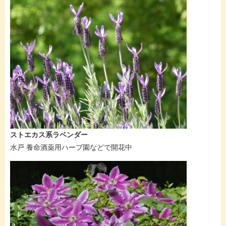
ストエカス系ラベンダー
水戸 養命酒薬用ハーブ園などで開花中