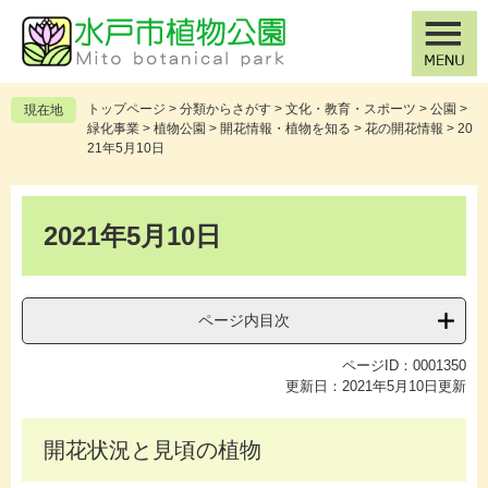
ペ
メ
ー
ニ
ジ
ュ
の
ー
先
を
トップページ
>
分類からさがす
>
文化・教育・スポーツ
>
公園
>
現在地
頭
飛
緑化事業
>
植物公園
>
開花情報・植物を知る
>
花の開花情報
>
20
で
ば
21年5月10日
す
し
。
て
本
本
文
2021年5月10日
文
へ
ページ内目次
ページID：0001350
更新日：2021年5月10日更新
開花状況と見頃の植物