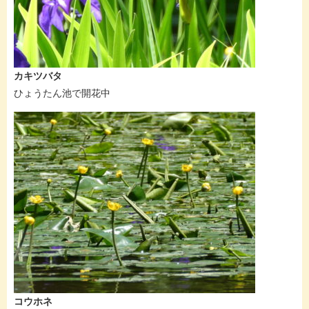
カキツバタ
ひょうたん池で開花中
コウホネ