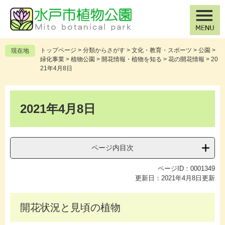
ペ
メ
ー
ニ
ジ
ュ
の
ー
先
を
トップページ
>
分類からさがす
>
文化・教育・スポーツ
>
公園
>
現在地
頭
飛
緑化事業
>
植物公園
>
開花情報・植物を知る
>
花の開花情報
>
20
で
ば
21年4月8日
す
し
。
て
本
本
文
2021年4月8日
文
へ
ページ内目次
ページID：0001349
更新日：2021年4月8日更新
開花状況と見頃の植物