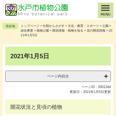
ペ
メ
ー
ニ
ジ
ュ
の
ー
先
を
トップページ
>
分類からさがす
>
文化・教育・スポーツ
>
公園
>
現在地
頭
飛
緑化事業
>
植物公園
>
開花情報・植物を知る
>
花の開花情報
>
20
で
ば
21年1月5日
す
し
。
て
本
本
文
2021年1月5日
文
へ
ページ内目次
ページID：0001344
更新日：2021年1月5日更新
開花状況と見頃の植物