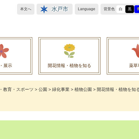
水戸市
本文へ
Language
背景色
白
黒
・展示
開花情報・植物を知る
薬草
植物目録（救民妙薬の薬草）
植物目録（その他の薬草）
養命酒製造株式会社との薬草を活用した官民協働事
薬草を活用した官民協働事業について
水戸養命酒薬用ハーブ園より
・教育・スポーツ
>
公園
>
緑化事業
>
植物公園
>
開花情報・植物を知