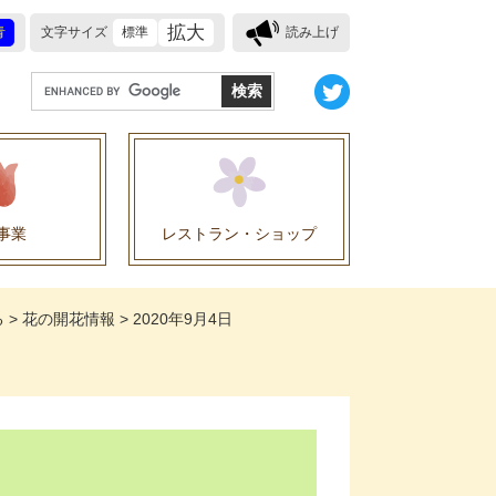
拡大
青
文字サイズ
標準
読み上げ
G
o
o
g
l
e
事業
レストラン・ショップ
カ
ス
業に関する協定
タ
る
>
花の開花情報
>
2020年9月4日
ム
検
索