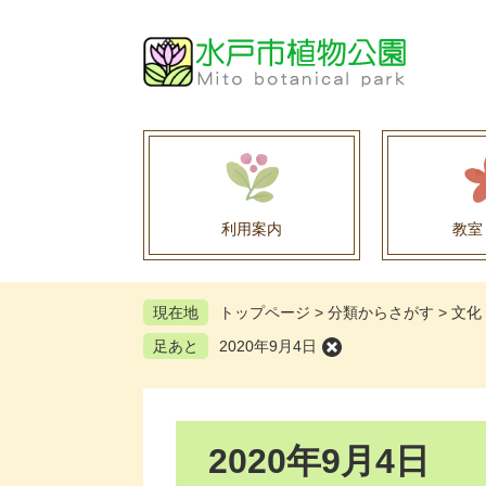
ペ
メ
ー
ニ
ジ
ュ
の
ー
先
を
頭
飛
で
ば
す
し
。
て
利用案内
教室
本
文
へ
現在地
トップページ
>
分類からさがす
>
文化
足あと
2020年9月4日
本
2020年9月4日
文