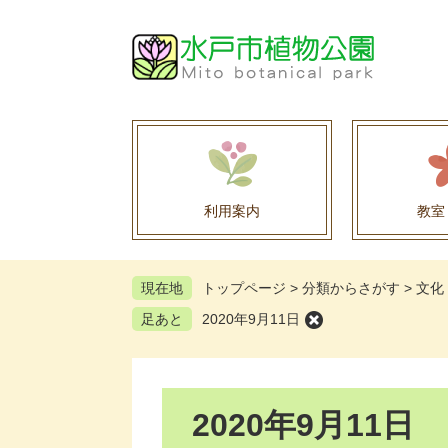
ペ
メ
ー
ニ
ジ
ュ
の
ー
先
を
頭
飛
で
ば
す
し
。
て
利用案内
教室
本
文
へ
現在地
トップページ
>
分類からさがす
>
文化
足あと
2020年9月11日
本
2020年9月11日
文