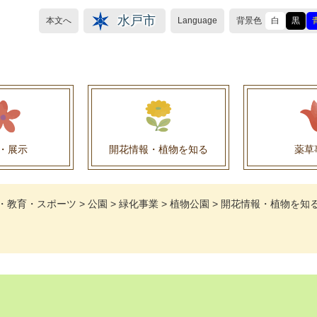
水戸市
本文へ
Language
背景色
白
黒
・展示
開花情報・植物を知る
薬草
植物目録（救民妙薬の薬草）
植物目録（その他の薬草）
養命酒製造株式会社との薬草を活用した官民協働事
薬草を活用した官民協働事業について
水戸養命酒薬用ハーブ園より
・教育・スポーツ
>
公園
>
緑化事業
>
植物公園
>
開花情報・植物を知