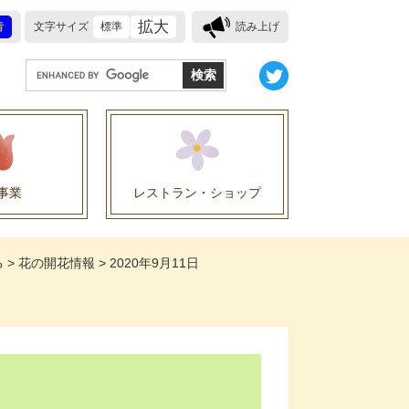
拡大
青
文字サイズ
標準
読み上げ
G
o
o
g
l
e
事業
レストラン・ショップ
カ
ス
業に関する協定
タ
る
>
花の開花情報
>
2020年9月11日
ム
検
索