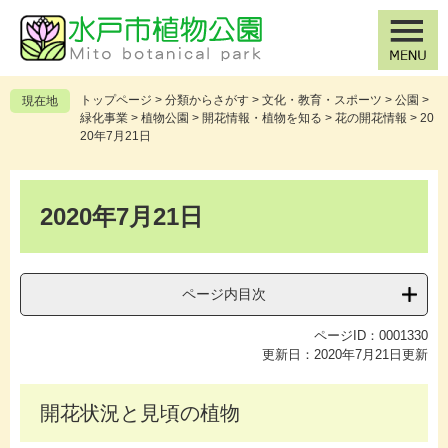
ペ
メ
ー
ニ
ジ
ュ
の
ー
先
を
トップページ
>
分類からさがす
>
文化・教育・スポーツ
>
公園
>
現在地
頭
飛
緑化事業
>
植物公園
>
開花情報・植物を知る
>
花の開花情報
>
20
で
ば
20年7月21日
す
し
。
て
本
本
文
2020年7月21日
文
へ
ページ内目次
ページID：0001330
更新日：2020年7月21日更新
開花状況と見頃の植物