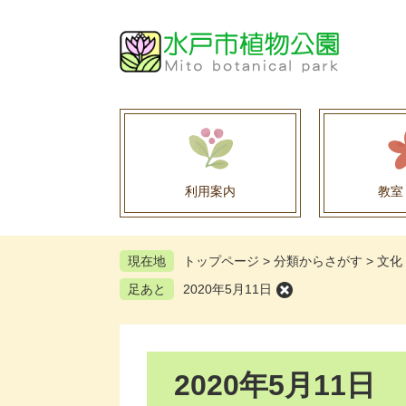
ペ
メ
ー
ニ
ジ
ュ
の
ー
先
を
頭
飛
で
ば
す
し
。
て
利用案内
教室
本
文
へ
現在地
トップページ
>
分類からさがす
>
文化
足あと
2020年5月11日
本
2020年5月11日
文