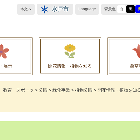
水戸市
本文へ
Language
背景色
白
黒
・展示
開花情報・植物を知る
薬草
植物目録（救民妙薬の薬草）
植物目録（その他の薬草）
養命酒製造株式会社との薬草を活用した官民協働事
薬草を活用した官民協働事業について
水戸養命酒薬用ハーブ園より
・教育・スポーツ
>
公園
>
緑化事業
>
植物公園
>
開花情報・植物を知