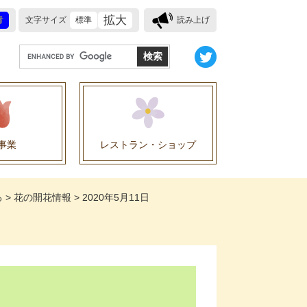
拡大
青
文字サイズ
標準
読み上げ
G
o
o
g
l
e
事業
レストラン・ショップ
カ
ス
業に関する協定
タ
る
>
花の開花情報
>
2020年5月11日
ム
検
索