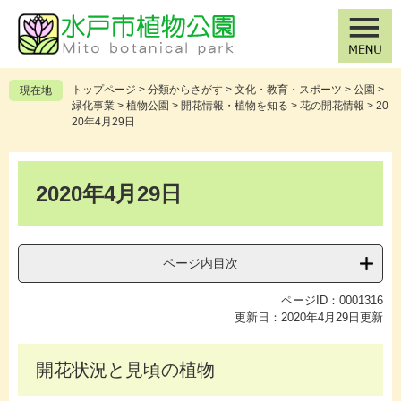
ペ
メ
ー
ニ
ジ
ュ
の
ー
先
を
トップページ
>
分類からさがす
>
文化・教育・スポーツ
>
公園
>
現在地
頭
飛
緑化事業
>
植物公園
>
開花情報・植物を知る
>
花の開花情報
>
20
で
ば
20年4月29日
す
し
。
て
本
本
文
2020年4月29日
文
へ
ページ内目次
ページID：0001316
更新日：2020年4月29日更新
開花状況と見頃の植物