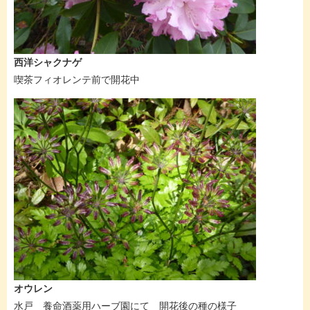
西洋シャクナゲ
喫茶フィオレンテ前で開花中
オウレン
水戸 養命酒薬用ハーブ園にて 開花後の種の様子