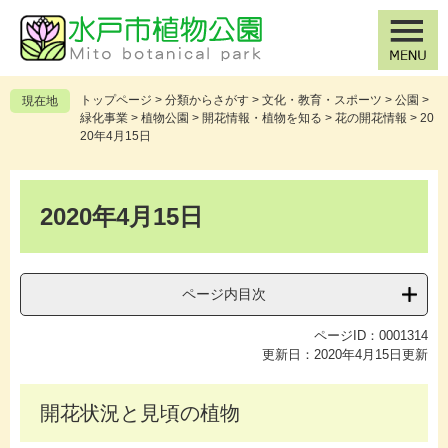
ペ
メ
ー
ニ
ジ
ュ
の
ー
先
を
トップページ
>
分類からさがす
>
文化・教育・スポーツ
>
公園
>
現在地
頭
飛
緑化事業
>
植物公園
>
開花情報・植物を知る
>
花の開花情報
>
20
で
ば
20年4月15日
す
し
。
て
本
本
文
2020年4月15日
文
へ
ページ内目次
ページID：0001314
更新日：2020年4月15日更新
開花状況と見頃の植物