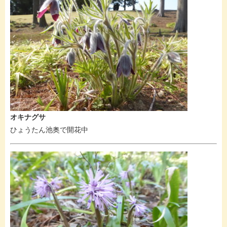
オキナグサ
ひょうたん池奥で開花中