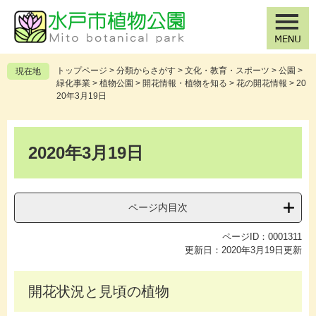
ペ
メ
ー
ニ
ジ
ュ
の
ー
先
を
トップページ
>
分類からさがす
>
文化・教育・スポーツ
>
公園
>
現在地
頭
飛
緑化事業
>
植物公園
>
開花情報・植物を知る
>
花の開花情報
>
20
で
ば
20年3月19日
す
し
。
て
本
本
文
2020年3月19日
文
へ
ページ内目次
ページID：0001311
更新日：2020年3月19日更新
開花状況と見頃の植物