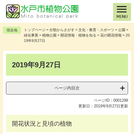
ペ
メ
ー
ニ
ジ
ュ
の
ー
先
を
トップページ
>
分類からさがす
>
文化・教育・スポーツ
>
公園
>
現在地
頭
飛
緑化事業
>
植物公園
>
開花情報・植物を知る
>
花の開花情報
>
20
で
ば
19年9月27日
す
し
。
て
本
本
文
2019年9月27日
文
へ
ページ内目次
ページID：0001299
更新日：2019年9月27日更新
開花状況と見頃の植物