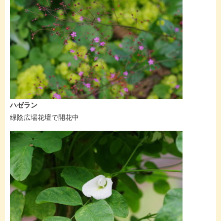
ハゼラン
緑陰広場花壇で開花中