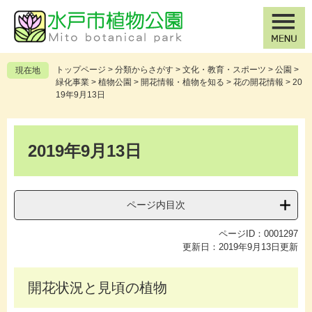
ペ
メ
ー
ニ
ジ
ュ
の
ー
先
を
トップページ
>
分類からさがす
>
文化・教育・スポーツ
>
公園
>
現在地
頭
飛
緑化事業
>
植物公園
>
開花情報・植物を知る
>
花の開花情報
>
20
で
ば
19年9月13日
す
し
。
て
本
本
文
2019年9月13日
文
へ
ページ内目次
ページID：0001297
更新日：2019年9月13日更新
開花状況と見頃の植物