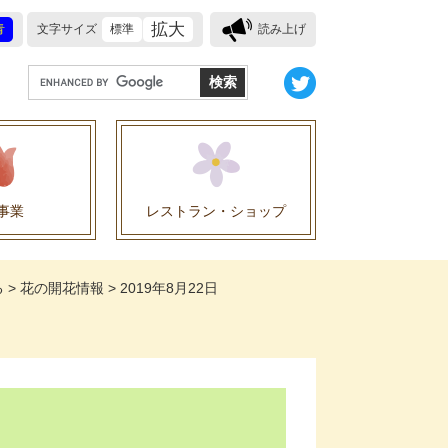
拡大
青
文字サイズ
標準
読み上げ
G
o
o
g
l
e
事業
レストラン・ショップ
カ
ス
業に関する協定
タ
る
>
花の開花情報
>
2019年8月22日
ム
検
索