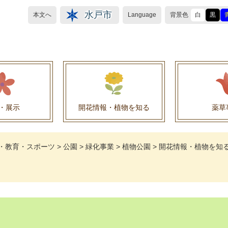
水戸市
本文へ
Language
背景色
白
黒
・展示
開花情報・植物を知る
薬草
植物目録（救民妙薬の薬草）
植物目録（その他の薬草）
養命酒製造株式会社との薬草を活用した官民協働事
薬草を活用した官民協働事業について
水戸養命酒薬用ハーブ園より
・教育・スポーツ
>
公園
>
緑化事業
>
植物公園
>
開花情報・植物を知