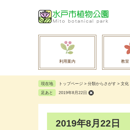
ペ
メ
ー
ニ
ジ
ュ
の
ー
先
を
頭
飛
で
ば
す
し
。
て
利用案内
教室
本
文
へ
現在地
トップページ
>
分類からさがす
>
文化
足あと
2019年8月22日
本
2019年8月22日
文