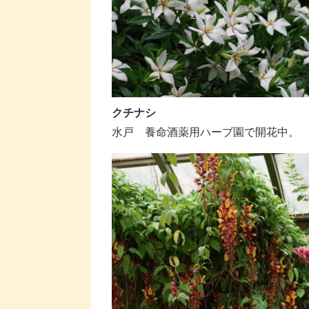
クチナシ
水戸 養命酒薬用ハーブ園で開花中。