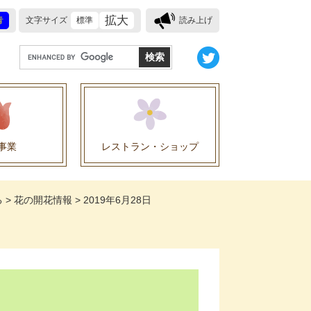
拡大
青
文字サイズ
標準
読み上げ
G
o
o
g
l
e
事業
レストラン・ショップ
カ
ス
業に関する協定
タ
る
>
花の開花情報
>
2019年6月28日
ム
検
索