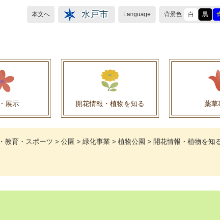
水戸市
本文へ
Language
背景色
白
黒
・展示
開花情報・植物を知る
薬草
植物目録（救民妙薬の薬草）
植物目録（その他の薬草）
養命酒製造株式会社との薬草を活用した官民協働事
薬草を活用した官民協働事業について
水戸養命酒薬用ハーブ園より
・教育・スポーツ
>
公園
>
緑化事業
>
植物公園
>
開花情報・植物を知