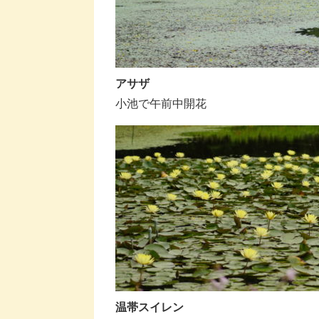
アサザ
小池で午前中開花
温帯スイレン