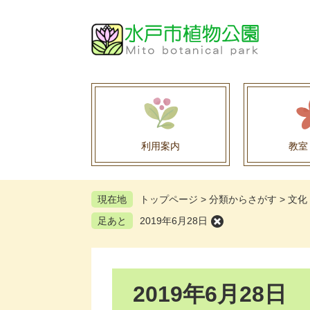
ペ
メ
ー
ニ
ジ
ュ
の
ー
先
を
頭
飛
で
ば
す
し
。
て
利用案内
教室
本
文
へ
現在地
トップページ
>
分類からさがす
>
文化
足あと
2019年6月28日
本
2019年6月28日
文