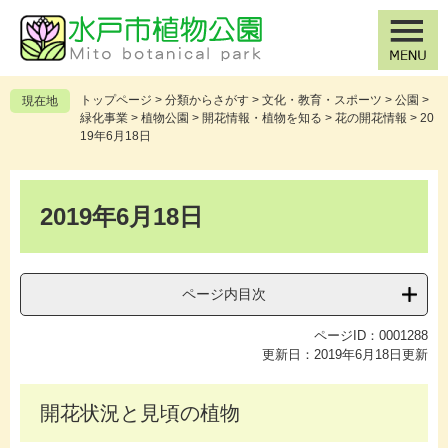
ペ
メ
ー
ニ
ジ
ュ
の
ー
先
を
トップページ
>
分類からさがす
>
文化・教育・スポーツ
>
公園
>
現在地
頭
飛
緑化事業
>
植物公園
>
開花情報・植物を知る
>
花の開花情報
>
20
で
ば
19年6月18日
す
し
。
て
本
本
文
2019年6月18日
文
へ
ページ内目次
ページID：0001288
更新日：2019年6月18日更新
開花状況と見頃の植物