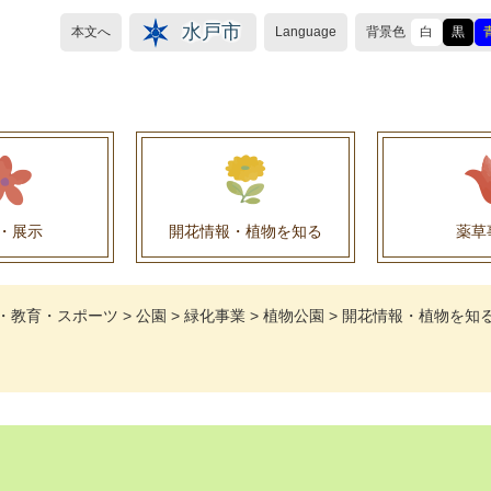
水戸市
本文へ
Language
背景色
白
黒
・展示
開花情報・植物を知る
薬草
植物目録（救民妙薬の薬草）
植物目録（その他の薬草）
養命酒製造株式会社との薬草を活用した官民協働事
薬草を活用した官民協働事業について
水戸養命酒薬用ハーブ園より
・教育・スポーツ
>
公園
>
緑化事業
>
植物公園
>
開花情報・植物を知