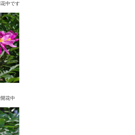
開花中です
で開花中