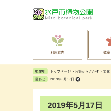
ペ
メ
ー
ニ
ジ
ュ
の
ー
先
を
頭
飛
で
ば
す
し
。
て
利用案内
教室
本
文
へ
現在地
トップページ
>
分類からさがす
>
文化
足あと
2019年5月17日
本
2019年5月17日
文