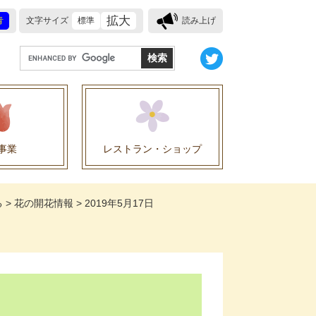
拡大
青
文字サイズ
標準
読み上げ
G
o
o
g
l
e
事業
レストラン・ショップ
カ
ス
業に関する協定
タ
る
>
花の開花情報
>
2019年5月17日
ム
検
索