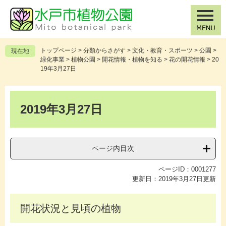
ペ
メ
ー
ニ
ジ
ュ
の
ー
先
を
トップページ
>
分類からさがす
>
文化・教育・スポーツ
>
公園
>
現在地
頭
飛
緑化事業
>
植物公園
>
開花情報・植物を知る
>
花の開花情報
>
20
で
ば
19年3月27日
す
し
。
て
本
本
文
2019年3月27日
文
へ
ページ内目次
ページID：0001277
更新日：2019年3月27日更新
開花状況と見頃の植物