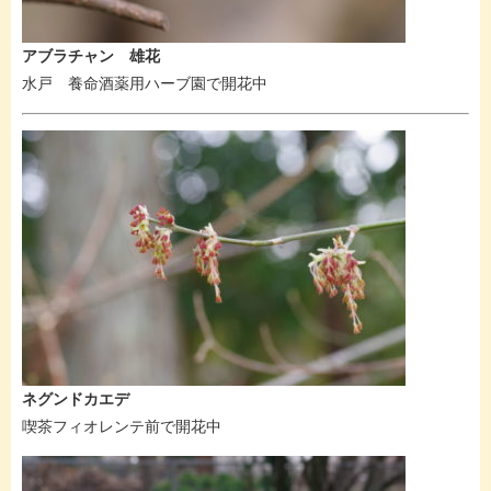
アブラチャン 雄花
水戸 養命酒薬用ハーブ園で開花中
ネグンドカエデ
喫茶フィオレンテ前で開花中