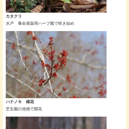
カタクリ
水戸 養命酒薬用ハーブ園で咲き始め
ハナノキ 雄花
芝生園の池側で開花