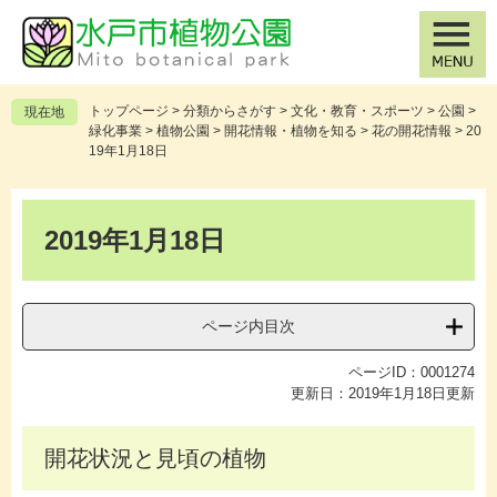
ペ
メ
ー
ニ
ジ
ュ
の
ー
先
を
トップページ
>
分類からさがす
>
文化・教育・スポーツ
>
公園
>
現在地
頭
飛
緑化事業
>
植物公園
>
開花情報・植物を知る
>
花の開花情報
>
20
で
ば
19年1月18日
す
し
。
て
本
本
文
2019年1月18日
文
へ
ページ内目次
ページID：0001274
更新日：2019年1月18日更新
開花状況と見頃の植物