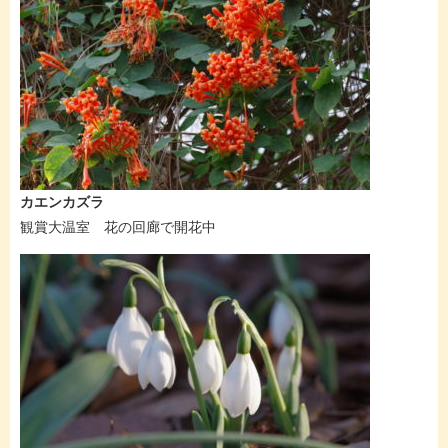
カエンカズラ
観賞大温室 花の回廊で開花中