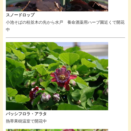
スノードロップ
小池そばの桂並木の先から水戸 養命酒薬用ハーブ園近くで開花
中
パッシフロラ・アラタ
熱帯果樹温室で開花中