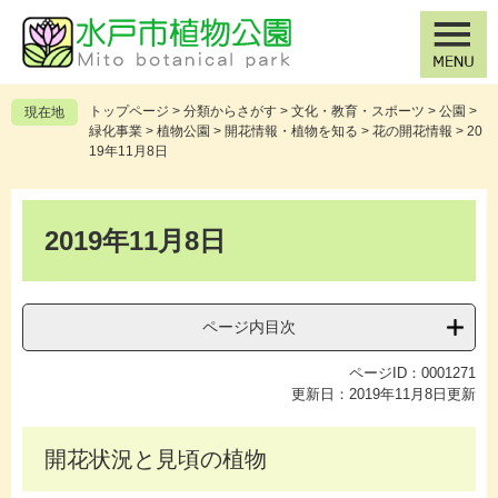
ペ
メ
ー
ニ
ジ
ュ
の
ー
先
を
トップページ
>
分類からさがす
>
文化・教育・スポーツ
>
公園
>
現在地
頭
飛
緑化事業
>
植物公園
>
開花情報・植物を知る
>
花の開花情報
>
20
で
ば
19年11月8日
す
し
。
て
本
本
文
2019年11月8日
文
へ
ページ内目次
ページID：0001271
更新日：2019年11月8日更新
開花状況と見頃の植物