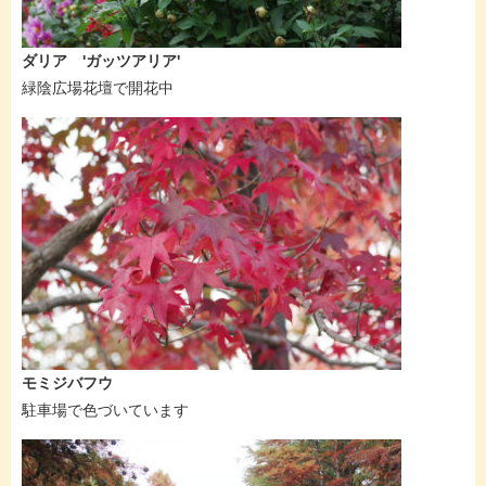
ダリア 'ガッツアリア'
緑陰広場花壇で開花中
モミジバフウ
駐車場で色づいています