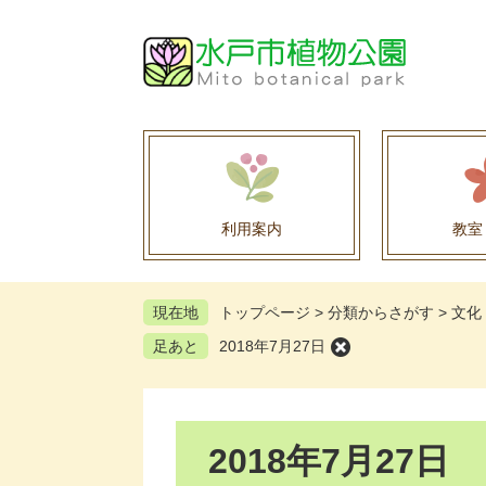
ペ
メ
ー
ニ
ジ
ュ
の
ー
先
を
頭
飛
で
ば
す
し
。
て
利用案内
教室
本
文
へ
現在地
トップページ
>
分類からさがす
>
文化
足あと
2018年7月27日
本
2018年7月27日
文