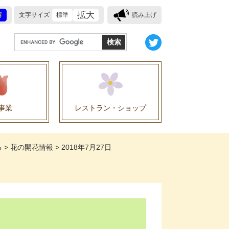
拡大
青
文字サイズ
標準
読み上げ
G
o
o
g
l
e
事業
レストラン・ショップ
カ
ス
業に関する協定
タ
る
>
花の開花情報
>
2018年7月27日
ム
検
索