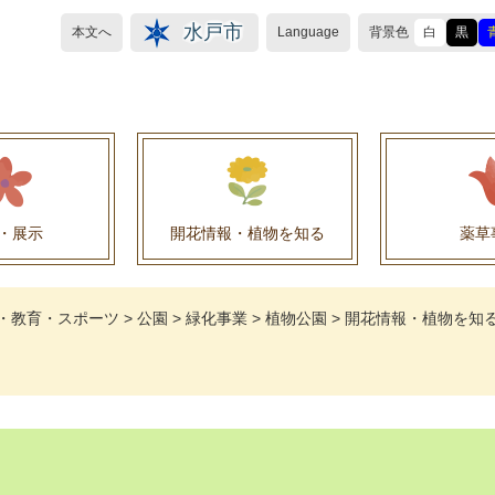
水戸市
本文へ
Language
背景色
白
黒
・展示
開花情報・植物を知る
薬草
植物目録（救民妙薬の薬草）
植物目録（その他の薬草）
養命酒製造株式会社との薬草を活用した官民協働事
薬草を活用した官民協働事業について
水戸養命酒薬用ハーブ園より
・教育・スポーツ
>
公園
>
緑化事業
>
植物公園
>
開花情報・植物を知