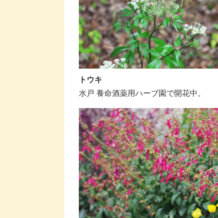
トウキ
水戸 養命酒薬用ハーブ園で開花中。