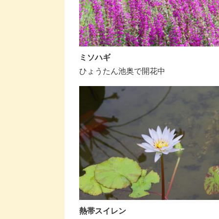
ミソハギ
ひょうたん池奥で開花中
熱帯スイレン