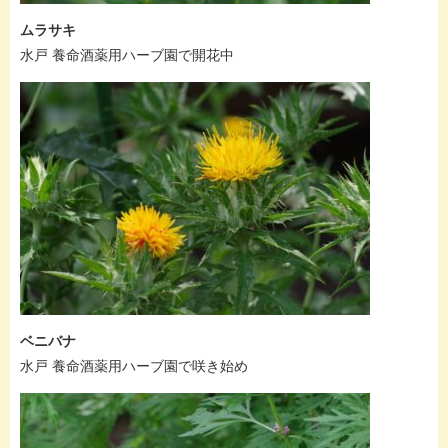
ムラサキ
水戸 養命酒薬用ハーブ園で開花中
ベニバナ
水戸 養命酒薬用ハーブ園で咲き始め