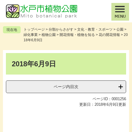
ペ
メ
ー
ニ
ジ
ュ
の
ー
先
を
トップページ
>
分類からさがす
>
文化・教育・スポーツ
>
公園
>
現在地
頭
飛
緑化事業
>
植物公園
>
開花情報・植物を知る
>
花の開花情報
>
20
で
ば
18年6月9日
す
し
。
て
本
本
文
2018年6月9日
文
へ
ページ内目次
ページID：0001256
更新日：2018年6月9日更新