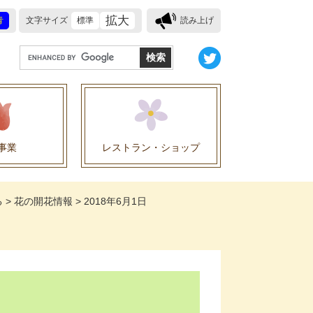
拡大
青
文字サイズ
標準
読み上げ
G
o
o
g
l
e
事業
レストラン・ショップ
カ
ス
業に関する協定
タ
る
>
花の開花情報
>
2018年6月1日
ム
検
索