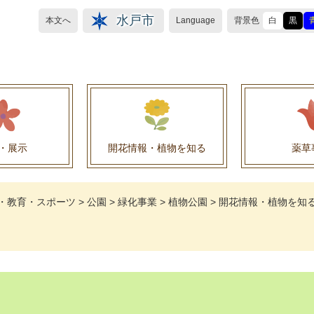
水戸市
本文へ
Language
背景色
白
黒
・展示
開花情報・植物を知る
薬草
植物目録（救民妙薬の薬草）
植物目録（その他の薬草）
養命酒製造株式会社との薬草を活用した官民協働事
薬草を活用した官民協働事業について
水戸養命酒薬用ハーブ園より
・教育・スポーツ
>
公園
>
緑化事業
>
植物公園
>
開花情報・植物を知