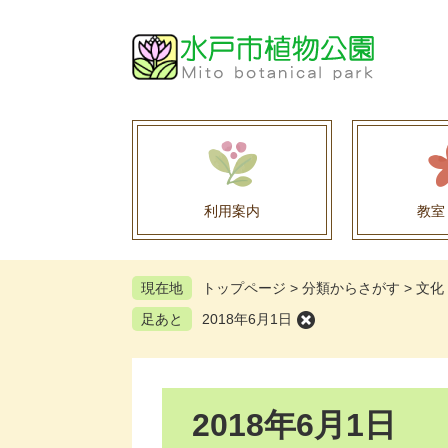
ペ
メ
ー
ニ
ジ
ュ
の
ー
先
を
頭
飛
で
ば
す
し
。
て
利用案内
教室
本
文
へ
現在地
トップページ
>
分類からさがす
>
文化
足あと
2018年6月1日
本
2018年6月1日
文