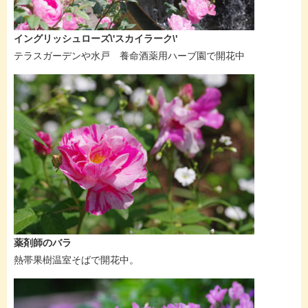
イングリッシュローズ\'スカイラーク\'
テラスガーデンや水戸 養命酒薬用ハーブ園で開花中
薬剤師のバラ
熱帯果樹温室そばで開花中。