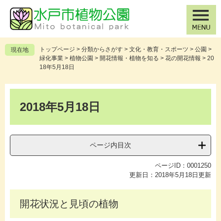
ペ
メ
ー
ニ
ジ
ュ
の
ー
先
を
トップページ
>
分類からさがす
>
文化・教育・スポーツ
>
公園
>
現在地
頭
飛
緑化事業
>
植物公園
>
開花情報・植物を知る
>
花の開花情報
>
20
で
ば
18年5月18日
す
し
。
て
本
本
文
2018年5月18日
文
へ
ページ内目次
ページID：0001250
更新日：2018年5月18日更新
開花状況と見頃の植物