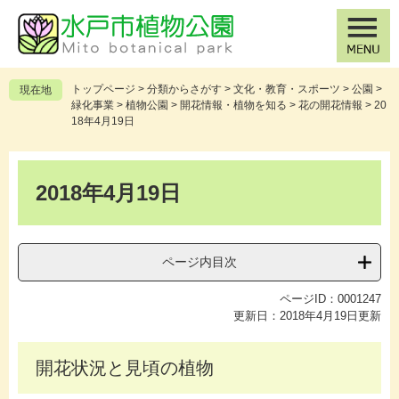
ペ
メ
ー
ニ
ジ
ュ
の
ー
先
を
トップページ
>
分類からさがす
>
文化・教育・スポーツ
>
公園
>
現在地
頭
飛
緑化事業
>
植物公園
>
開花情報・植物を知る
>
花の開花情報
>
20
で
ば
18年4月19日
す
し
。
て
本
本
文
2018年4月19日
文
へ
ページ内目次
ページID：0001247
更新日：2018年4月19日更新
開花状況と見頃の植物