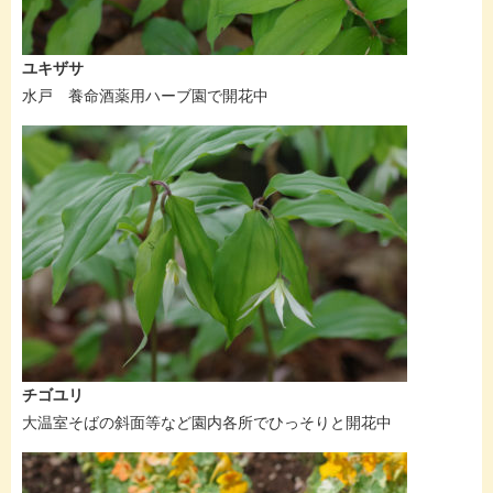
ユキザサ
水戸 養命酒薬用ハーブ園で開花中
チゴユリ
大温室そばの斜面等など園内各所でひっそりと開花中