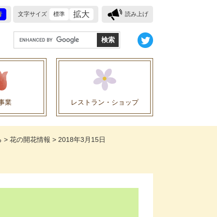
拡大
青
文字サイズ
標準
読み上げ
G
o
o
g
l
e
事業
レストラン・ショップ
カ
ス
業に関する協定
タ
る
>
花の開花情報
>
2018年3月15日
ム
検
索