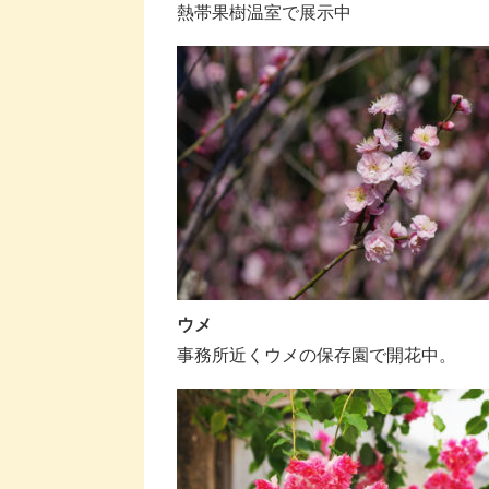
熱帯果樹温室で展示中
ウメ
事務所近くウメの保存園で開花中。