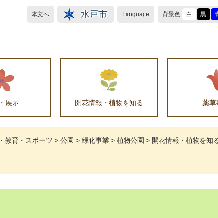
水戸市
本文へ
Language
背景色
白
黒
・展示
開花情報・植物を知る
薬草
植物目録（救民妙薬の薬草）
植物目録（その他の薬草）
養命酒製造株式会社との薬草を活用した官民協働事
薬草を活用した官民協働事業について
水戸養命酒薬用ハーブ園より
・教育・スポーツ
>
公園
>
緑化事業
>
植物公園
>
開花情報・植物を知