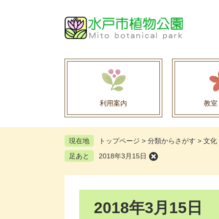
ペ
メ
ー
ニ
ジ
ュ
の
ー
先
を
頭
飛
で
ば
す
し
。
て
利用案内
教室
本
文
へ
現在地
トップページ
>
分類からさがす
>
文化
足あと
2018年3月15日
本
2018年3月15日
文